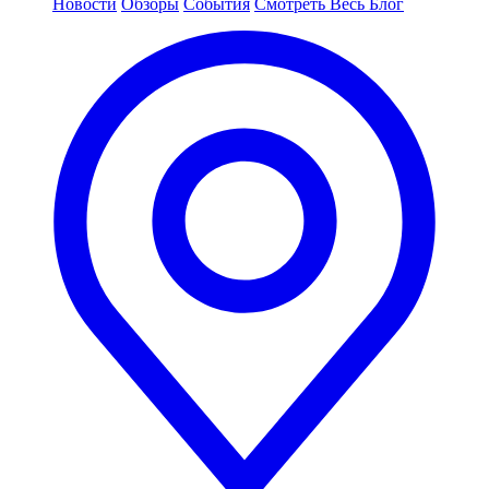
Новости
Обзоры
События
Смотреть Весь Блог