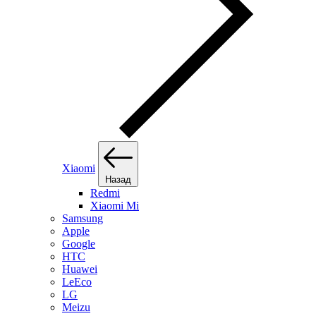
Xiaomi
Назад
Redmi
Xiaomi Mi
Samsung
Apple
Google
HTC
Huawei
LeEco
LG
Meizu