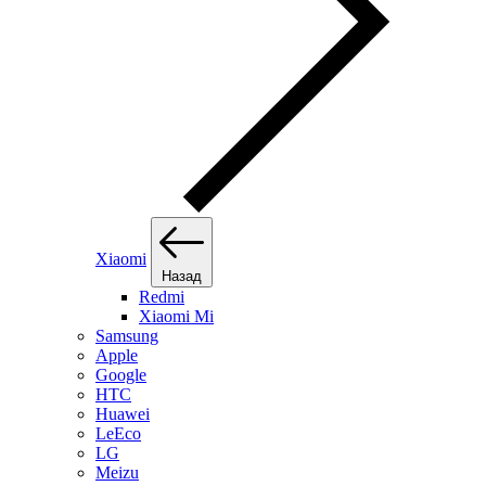
Xiaomi
Назад
Redmi
Xiaomi Mi
Samsung
Apple
Google
HTC
Huawei
LeEco
LG
Meizu