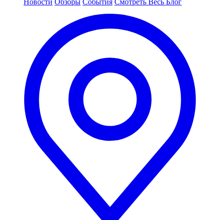
Новости
Обзоры
События
Смотреть Весь Блог