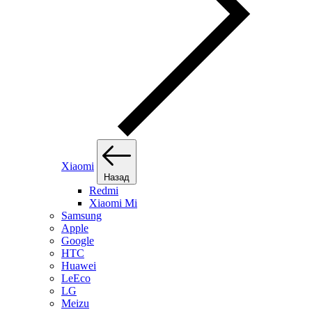
Xiaomi
Назад
Redmi
Xiaomi Mi
Samsung
Apple
Google
HTC
Huawei
LeEco
LG
Meizu