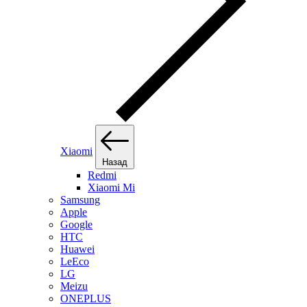
Xiaomi
Назад
Redmi
Xiaomi Mi
Samsung
Apple
Google
HTC
Huawei
LeEco
LG
Meizu
ONEPLUS