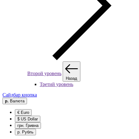
Второй уровень
Назад
Третий уровень
Сайдбар кнопка
р.
Валюта
€ Euro
$ US Dollar
грн. Гривна
р. Рубль